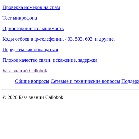
Проверка номеров на спам
Тест микрофона
Односторонняя слышимость
Коды отбоев в ip-телефонии. 403, 503, 603, и другие.
Перед тем как обращаться
Плохое качество связи, искажение, задержка
База знаний Callobok
Общие вопросы
Сетевые и технические вопросы
Поддерж
© 2026 База знаний Callobok