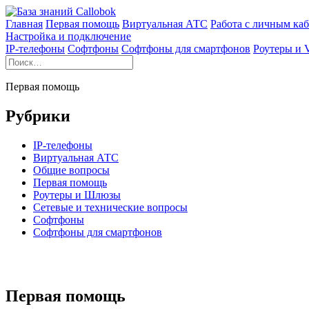
Перейти
к
Главная
Первая помощь
Виртуальная АТС
Работа с личным ка
содержимому
Настройка и подключение
IP-телефоны
Софтфоны
Софтфоны для смартфонов
Роутеры и 
Первая помощь
Рубрики
IP-телефоны
Виртуальная АТС
Общие вопросы
Первая помощь
Роутеры и Шлюзы
Сетевые и технические вопросы
Софтфоны
Софтфоны для смартфонов
Первая помощь