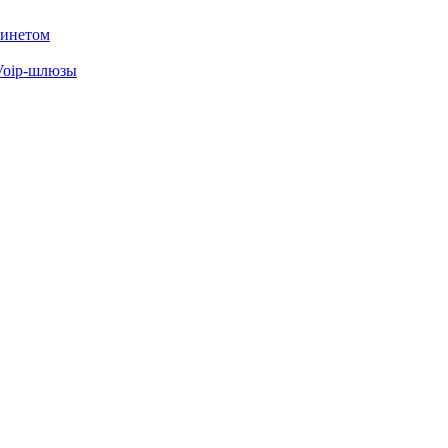
бинетом
Voip-шлюзы